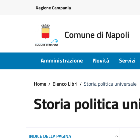
Vai ai contenuti
Vai al footer
Regione Campania
Comune di Napoli
Amministrazione
Novità
Servizi
Home
Elenco Libri
Storia politica universale
Storia politica un
INDICE DELLA PAGINA