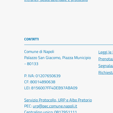
CONTATTI
Comune di Napoli
Leggi le
Palazzo San Giacomo, Piazza Municipio
Prenota
- 80133
Segnalaz
Richiest
P. IVA: 01207650639
CF: 80014890638
LEI: 8156007FF4DEB97ABA09
Servizio Protocollo, URP e Albo Pretorio
PEC:
urp@pec.comune.napoli.it
Centralino unico:
0817951111