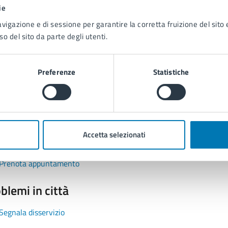
1 stelle su 5
uta 2 stelle su 5
Valuta 3 stelle su 5
Valuta 4 stelle su 5
Valuta 5 stelle su 5
ie
avigazione e di sessione per garantire la corretta fruizione del sito e
so del sito da parte degli utenti.
Preferenze
Statistiche
tatta il comune
Leggi le domande frequenti
Accetta selezionati
Richiedi assistenza
Prenota appuntamento
blemi in città
Segnala disservizio