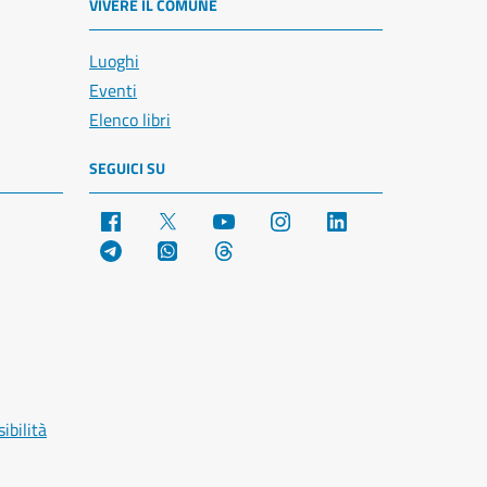
VIVERE IL COMUNE
Luoghi
Eventi
Elenco libri
SEGUICI SU
Facebook
X
YouTube
Instagram
LinkedIn
Telegram
WhatsApp
Threads
ibilità