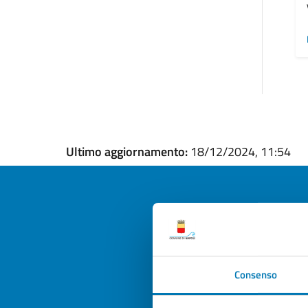
Ultimo aggiornamento:
18/12/2024, 11:54
Quan
pagi
Consenso
Valuta la
Selezi