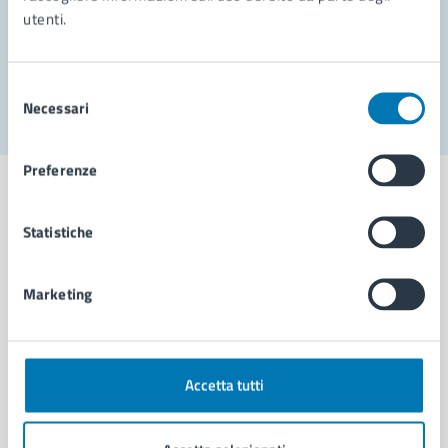
utenti.
Problemi in città
Segnala disservizio
Selezione
Necessari
del
consenso
Preferenze
Statistiche
Comune di Napoli
Marketing
AMMINISTRAZIONE
Aree amministrative
Organi di governo
Accetta tutti
Municipalità
Uffici