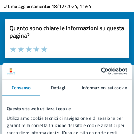
Ultimo aggiornamento:
18/12/2024, 11:54
Quanto sono chiare le informazioni su questa
pagina?
Valuta la chiarezza delle informazioni (da 1 a 5 stelle)
Seleziona il numero di stelle per valutare la chiarezza delle i
Valuta 1 stelle su 5
Valuta 2 stelle su 5
Valuta 3 stelle su 5
Valuta 4 stelle su 5
Valuta 5 stelle su 5
Consenso
Dettagli
Informazioni sui cookie
Contatta il comune
Leggi le domande frequenti
Questo sito web utilizza i cookie
Richiedi assistenza
Utilizziamo cookie tecnici di navigazione e di sessione per
garantire la corretta fruizione del sito e cookie analitici per
Prenota appuntamento
raccogliere informazioni sull'uso del sito da parte degli