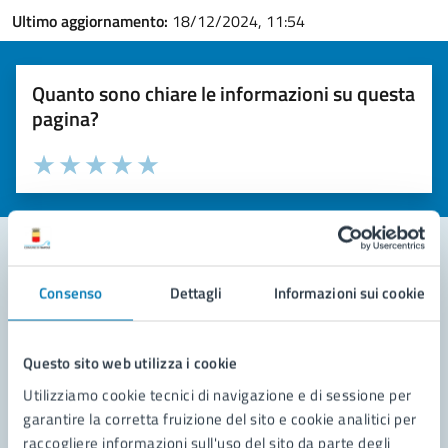
Ultimo aggiornamento:
18/12/2024, 11:54
Quanto sono chiare le informazioni su questa
pagina?
Valuta la chiarezza delle informazioni (da 1 a 5 stelle)
Seleziona il numero di stelle per valutare la chiarezza delle i
Valuta 1 stelle su 5
Valuta 2 stelle su 5
Valuta 3 stelle su 5
Valuta 4 stelle su 5
Valuta 5 stelle su 5
Consenso
Dettagli
Informazioni sui cookie
Contatta il comune
Leggi le domande frequenti
Questo sito web utilizza i cookie
Richiedi assistenza
Utilizziamo cookie tecnici di navigazione e di sessione per
garantire la corretta fruizione del sito e cookie analitici per
Prenota appuntamento
raccogliere informazioni sull'uso del sito da parte degli