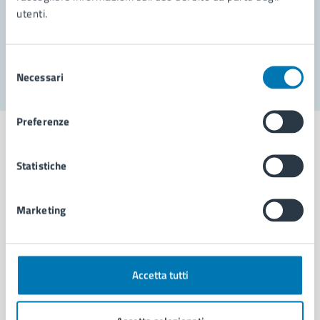
utenti.
Problemi in città
Segnala disservizio
Selezione
Necessari
del
consenso
Preferenze
Statistiche
Comune di Napoli
Marketing
AMMINISTRAZIONE
Aree amministrative
Organi di governo
Accetta tutti
Municipalità
Uffici