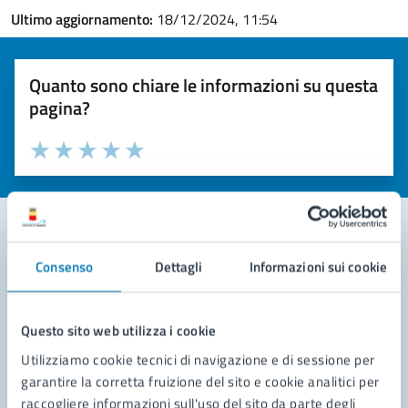
Ultimo aggiornamento:
18/12/2024, 11:54
Quanto sono chiare le informazioni su questa
pagina?
Valuta la chiarezza delle informazioni (da 1 a 5 stelle)
Seleziona il numero di stelle per valutare la chiarezza delle i
Valuta 1 stelle su 5
Valuta 2 stelle su 5
Valuta 3 stelle su 5
Valuta 4 stelle su 5
Valuta 5 stelle su 5
Consenso
Dettagli
Informazioni sui cookie
Contatta il comune
Leggi le domande frequenti
Questo sito web utilizza i cookie
Richiedi assistenza
Utilizziamo cookie tecnici di navigazione e di sessione per
garantire la corretta fruizione del sito e cookie analitici per
Prenota appuntamento
raccogliere informazioni sull'uso del sito da parte degli