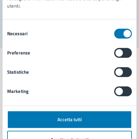
utenti.
Problemi in città
Segnala disservizio
Selezione
Necessari
del
consenso
Preferenze
Statistiche
Comune di Napoli
Marketing
AMMINISTRAZIONE
Aree amministrative
Organi di governo
Accetta tutti
Municipalità
Uffici