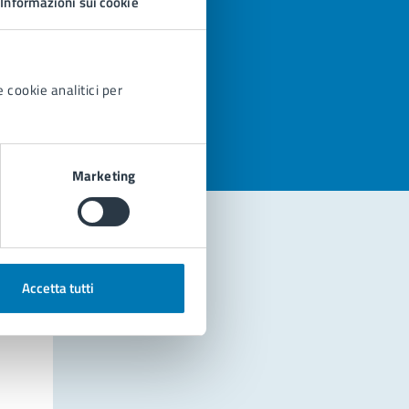
Informazioni sui cookie
azioni
 cookie analitici per
Marketing
Accetta tutti