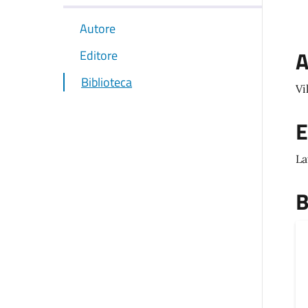
Autore
A
Editore
Biblioteca
Vi
E
La
B