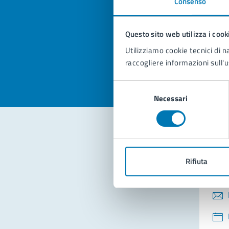
Consenso
Quan
pagi
Questo sito web utilizza i cook
Valuta la
Selezi
Utilizziamo cookie tecnici di n
Valuta 
Val
raccogliere informazioni sull'u
Selezione
Necessari
del
consenso
Con
Rifiuta