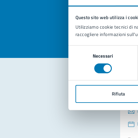
pagi
Questo sito web utilizza i cook
Valuta la
Selezi
Utilizziamo cookie tecnici di n
Valuta 
Val
raccogliere informazioni sull'u
Selezione
Necessari
del
consenso
Con
Rifiuta