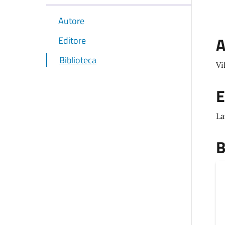
Autore
A
Editore
Biblioteca
Vi
E
La
B