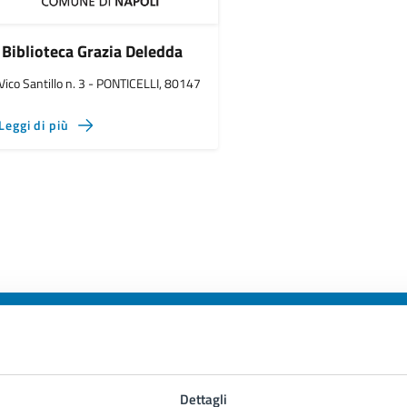
Biblioteca Grazia Deledda
Vico Santillo n. 3 - PONTICELLI, 80147
Leggi di più
to sono chiare le informazioni su questa
Dettagli