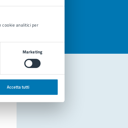
azioni
 cookie analitici per
Marketing
Accetta tutti