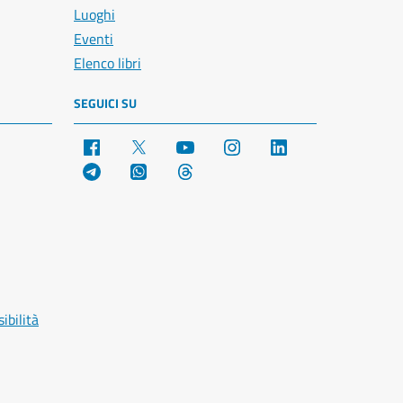
Luoghi
Eventi
Elenco libri
SEGUICI SU
Facebook
X
YouTube
Instagram
LinkedIn
Telegram
WhatsApp
Threads
ibilità