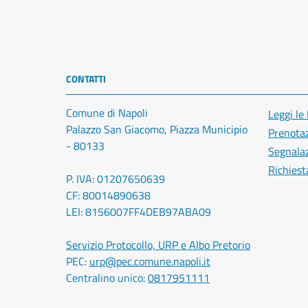
CONTATTI
Comune di Napoli
Leggi le
Palazzo San Giacomo, Piazza Municipio
Prenota
- 80133
Segnalaz
Richiest
P. IVA: 01207650639
CF: 80014890638
LEI: 8156007FF4DEB97ABA09
Servizio Protocollo, URP e Albo Pretorio
PEC:
urp@pec.comune.napoli.it
Centralino unico:
0817951111