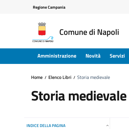
Vai ai contenuti
Vai al footer
Regione Campania
Comune di Napoli
Amministrazione
Novità
Servizi
Home
Elenco Libri
Storia medievale
Storia medievale
INDICE DELLA PAGINA