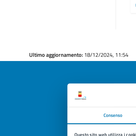
Ultimo aggiornamento:
18/12/2024, 11:54
Quan
pagi
Consenso
Valuta la
Selezi
Valuta 
Val
Questo sito web utilizza i cook