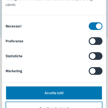
utenti.
Problemi in città
Segnala disservizio
Selezione
Necessari
del
consenso
Preferenze
Statistiche
Comune di Napoli
Marketing
AMMINISTRAZIONE
Aree amministrative
Organi di governo
Accetta tutti
Municipalità
Uffici