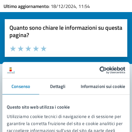
Ultimo aggiornamento:
18/12/2024, 11:54
Quanto sono chiare le informazioni su questa
pagina?
Valuta la chiarezza delle informazioni (da 1 a 5 stelle)
Seleziona il numero di stelle per valutare la chiarezza delle i
Valuta 1 stelle su 5
Valuta 2 stelle su 5
Valuta 3 stelle su 5
Valuta 4 stelle su 5
Valuta 5 stelle su 5
Consenso
Dettagli
Informazioni sui cookie
Contatta il comune
Leggi le domande frequenti
Questo sito web utilizza i cookie
Richiedi assistenza
Utilizziamo cookie tecnici di navigazione e di sessione per
garantire la corretta fruizione del sito e cookie analitici per
Prenota appuntamento
raccogliere informazioni sull'uso del sito da parte degli