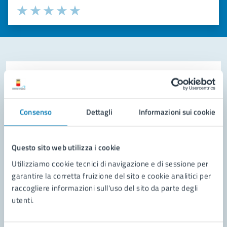
Valuta la chiarezza delle informazioni (da 1 a 5 stelle)
Seleziona il numero di stelle per valutare la chiarezza delle i
Valuta 1 stelle su 5
Valuta 2 stelle su 5
Valuta 3 stelle su 5
Valuta 4 stelle su 5
Valuta 5 stelle su 5
Contatta il comune
Leggi le domande frequenti
Consenso
Dettagli
Informazioni sui cookie
Richiedi assistenza
Prenota appuntamento
Questo sito web utilizza i cookie
Utilizziamo cookie tecnici di navigazione e di sessione per
Problemi in città
garantire la corretta fruizione del sito e cookie analitici per
raccogliere informazioni sull'uso del sito da parte degli
Segnala disservizio
utenti.