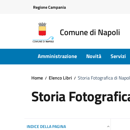
Vai ai contenuti
Vai al footer
Regione Campania
Comune di Napoli
Amministrazione
Novità
Servizi
Home
Elenco Libri
Storia Fotografica di Nap
Storia Fotografi
INDICE DELLA PAGINA