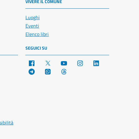
VIVERE IL COMUNE
Luoghi
Eventi
Elenco libri
SEGUICI SU
Facebook
X
YouTube
Instagram
LinkedIn
Telegram
WhatsApp
Threads
ibilità