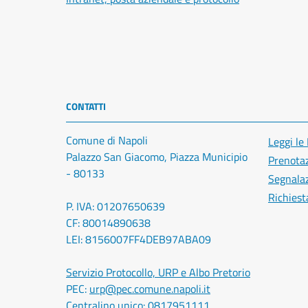
CONTATTI
Comune di Napoli
Leggi le
Palazzo San Giacomo, Piazza Municipio
Prenota
- 80133
Segnalaz
Richiest
P. IVA: 01207650639
CF: 80014890638
LEI: 8156007FF4DEB97ABA09
Servizio Protocollo, URP e Albo Pretorio
PEC:
urp@pec.comune.napoli.it
Centralino unico:
0817951111