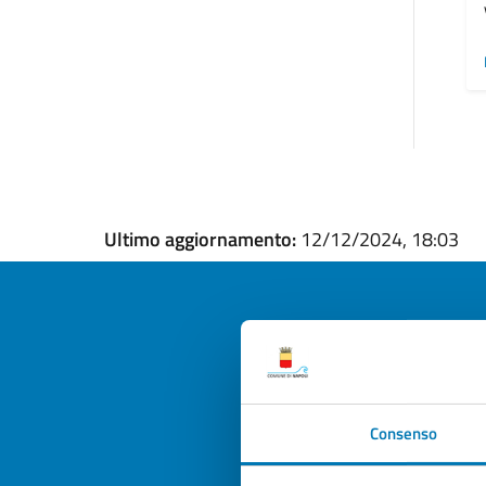
Ultimo aggiornamento:
12/12/2024, 18:03
Quan
pagi
Consenso
Valuta la
Selezi