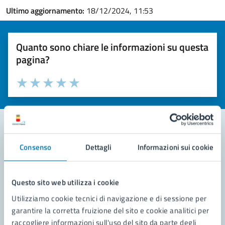
Ultimo aggiornamento:
18/12/2024, 11:53
Quanto sono chiare le informazioni su questa
pagina?
Valuta la chiarezza delle informazioni (da 1 a 5 stelle)
Seleziona il numero di stelle per valutare la chiarezza delle i
Valuta 1 stelle su 5
Valuta 2 stelle su 5
Valuta 3 stelle su 5
Valuta 4 stelle su 5
Valuta 5 stelle su 5
Consenso
Dettagli
Informazioni sui cookie
Contatta il comune
Leggi le domande frequenti
Questo sito web utilizza i cookie
Richiedi assistenza
Utilizziamo cookie tecnici di navigazione e di sessione per
garantire la corretta fruizione del sito e cookie analitici per
Prenota appuntamento
raccogliere informazioni sull'uso del sito da parte degli