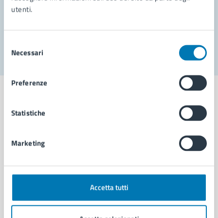
utenti.
Problemi in città
Segnala disservizio
Selezione
Necessari
del
consenso
Preferenze
Statistiche
Comune di Napoli
Marketing
AMMINISTRAZIONE
Aree amministrative
Organi di governo
Accetta tutti
Municipalità
Uffici