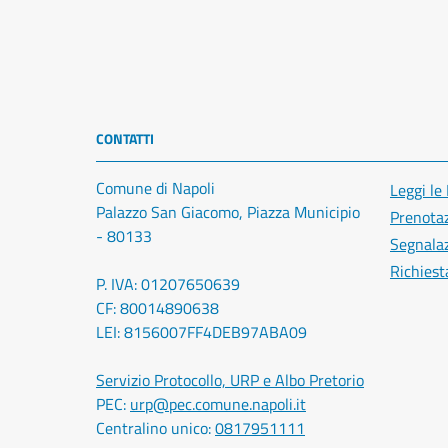
CONTATTI
Comune di Napoli
Leggi le
Palazzo San Giacomo, Piazza Municipio
Prenota
- 80133
Segnalaz
Richiest
P. IVA: 01207650639
CF: 80014890638
LEI: 8156007FF4DEB97ABA09
Servizio Protocollo, URP e Albo Pretorio
PEC:
urp@pec.comune.napoli.it
Centralino unico:
0817951111