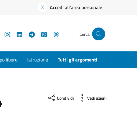
Accedi all'area personale
YouTube
Instagram
LinkedIn
Telegram
WhatsApp
Threads
Cerca
o libero
Istruzione
Tutti gli argomenti
4
Condividi
Vedi azioni