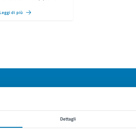
Leggi di più
to sono chiare le informazioni su questa
na?
Dettagli
 chiarezza delle informazioni (da 1 a 5 stelle)
ona il numero di stelle per valutare la chiarezza delle inform
1 stelle su 5
uta 2 stelle su 5
Valuta 3 stelle su 5
Valuta 4 stelle su 5
Valuta 5 stelle su 5