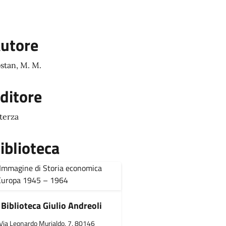
utore
stan, M. M.
ditore
terza
iblioteca
Biblioteca Giulio Andreoli
Via Leonardo Murialdo, 7, 80146