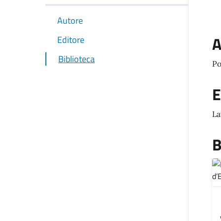
Autore
A
Editore
Biblioteca
Po
E
La
B