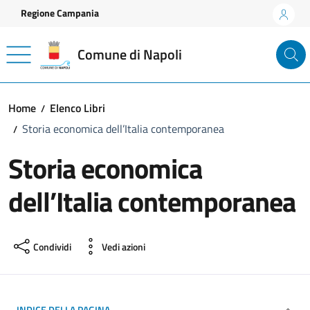
Vai ai contenuti
Vai al footer
Regione Campania
Comune di Napoli
Home
Elenco Libri
Storia economica dell’Italia contemporanea
Storia economica
dell’Italia contemporanea
Condividi
Vedi azioni
INDICE DELLA PAGINA