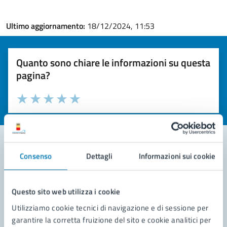
Ultimo aggiornamento:
18/12/2024, 11:53
Quanto sono chiare le informazioni su questa
pagina?
Valuta la chiarezza delle informazioni (da 1 a 5 stelle)
Seleziona il numero di stelle per valutare la chiarezza delle i
Valuta 1 stelle su 5
Valuta 2 stelle su 5
Valuta 3 stelle su 5
Valuta 4 stelle su 5
Valuta 5 stelle su 5
Consenso
Dettagli
Informazioni sui cookie
Contatta il comune
Leggi le domande frequenti
Questo sito web utilizza i cookie
Utilizziamo cookie tecnici di navigazione e di sessione per
Richiedi assistenza
garantire la corretta fruizione del sito e cookie analitici per