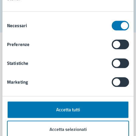
Segnala disservizio
Selezione
Necessari
del
consenso
Preferenze
Statistiche
Comune di Napoli
Marketing
AMMINISTRAZIONE
Aree amministrative
Organi di governo
Municipalità
Accetta tutti
Uffici
Enti e fondazioni
Accetta selezionati
Politici