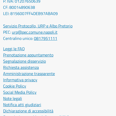
P. IVA: 01207650639
CF: 80014890638
LEI: 8156007FF4DEB97ABA09
Servizio Protocollo, URP e Albo Pretorio
PEC:
urp@pec.comune.napoli.it
Centralino unico:
0817951111
Leggi le FAQ
Prenotazione appuntamento
Segnalazione disservizio
Richiesta assistenza
Amministrazione trasparente
Informativa privacy
Cookie Policy
Social Media Policy
Note legali
Notifica atti giudiziari
Dichiarazione di accessibilità