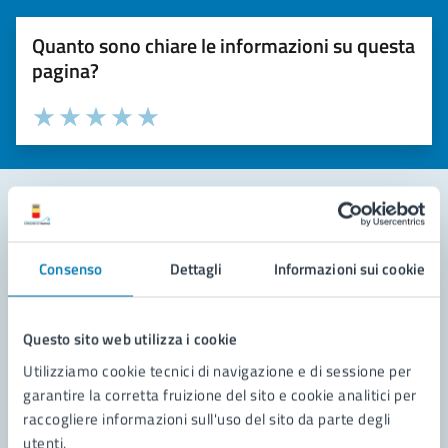
Quanto sono chiare le informazioni su questa
pagina?
Valuta la chiarezza delle informazioni (da 1 a 5 stelle)
Seleziona il numero di stelle per valutare la chiarezza delle i
Valuta 1 stelle su 5
Valuta 2 stelle su 5
Valuta 3 stelle su 5
Valuta 4 stelle su 5
Valuta 5 stelle su 5
Contatta il comune
Consenso
Dettagli
Informazioni sui cookie
Leggi le domande frequenti
Richiedi assistenza
Questo sito web utilizza i cookie
Utilizziamo cookie tecnici di navigazione e di sessione per
Prenota appuntamento
garantire la corretta fruizione del sito e cookie analitici per
raccogliere informazioni sull'uso del sito da parte degli
Problemi in città
utenti.