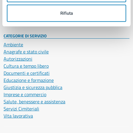
Personale amministrativo
Documenti e dati
Rifiuta
Intranet, posta aziendale e protocollo
CATEGORIE DI SERVIZIO
Ambiente
Anagrafe e stato civile
Autorizzazioni
Cultura e tempo libero
Documenti e certificati
Educazione e formazione
Giustizia e sicurezza pubblica
Imprese e commercio
Salute, benessere e assistenza
Servizi Cimiteriali
Vita lavorativa