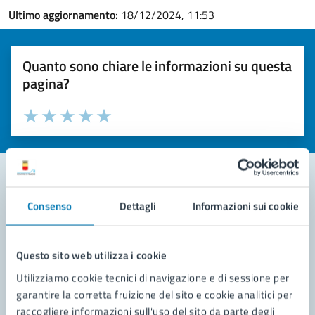
Ultimo aggiornamento:
18/12/2024, 11:53
Quanto sono chiare le informazioni su questa
pagina?
Valuta la chiarezza delle informazioni (da 1 a 5 stelle)
Seleziona il numero di stelle per valutare la chiarezza delle i
Valuta 1 stelle su 5
Valuta 2 stelle su 5
Valuta 3 stelle su 5
Valuta 4 stelle su 5
Valuta 5 stelle su 5
Consenso
Dettagli
Informazioni sui cookie
Contatta il comune
Leggi le domande frequenti
Questo sito web utilizza i cookie
Richiedi assistenza
Utilizziamo cookie tecnici di navigazione e di sessione per
garantire la corretta fruizione del sito e cookie analitici per
Prenota appuntamento
raccogliere informazioni sull'uso del sito da parte degli