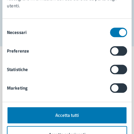
utenti.
Problemi in città
Segnala disservizio
Selezione
Necessari
del
consenso
Preferenze
Statistiche
Comune di Napoli
Marketing
AMMINISTRAZIONE
Aree amministrative
Organi di governo
Accetta tutti
Municipalità
Uffici