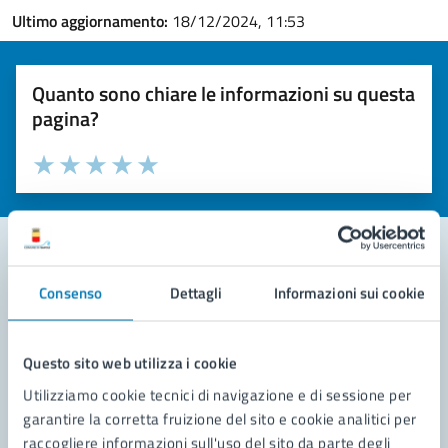
Ultimo aggiornamento:
18/12/2024, 11:53
Quanto sono chiare le informazioni su questa
pagina?
Valuta la chiarezza delle informazioni (da 1 a 5 stelle)
Seleziona il numero di stelle per valutare la chiarezza delle i
Valuta 1 stelle su 5
Valuta 2 stelle su 5
Valuta 3 stelle su 5
Valuta 4 stelle su 5
Valuta 5 stelle su 5
Consenso
Dettagli
Informazioni sui cookie
Contatta il comune
Leggi le domande frequenti
Questo sito web utilizza i cookie
Richiedi assistenza
Utilizziamo cookie tecnici di navigazione e di sessione per
garantire la corretta fruizione del sito e cookie analitici per
Prenota appuntamento
raccogliere informazioni sull'uso del sito da parte degli