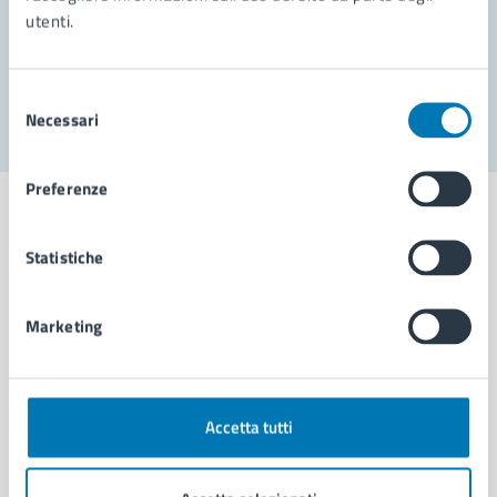
utenti.
Problemi in città
Segnala disservizio
Selezione
Necessari
del
consenso
Preferenze
Statistiche
Comune di Napoli
Marketing
AMMINISTRAZIONE
Aree amministrative
Organi di governo
Accetta tutti
Municipalità
Uffici