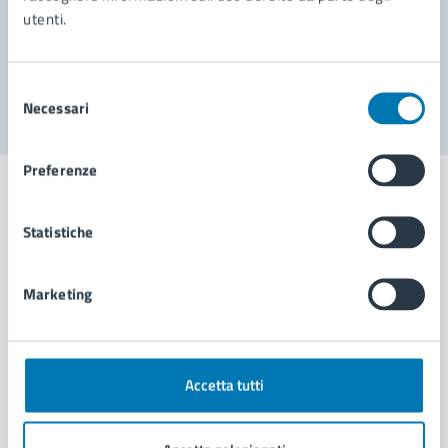
utenti.
Problemi in città
Segnala disservizio
Selezione
Necessari
del
consenso
Preferenze
Statistiche
Comune di Napoli
Marketing
AMMINISTRAZIONE
Aree amministrative
Organi di governo
Accetta tutti
Municipalità
Uffici