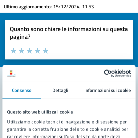
Ultimo aggiornamento:
18/12/2024, 11:53
Quanto sono chiare le informazioni su questa
pagina?
Valuta la chiarezza delle informazioni (da 1 a 5 stelle)
Seleziona il numero di stelle per valutare la chiarezza delle i
Valuta 1 stelle su 5
Valuta 2 stelle su 5
Valuta 3 stelle su 5
Valuta 4 stelle su 5
Valuta 5 stelle su 5
Consenso
Dettagli
Informazioni sui cookie
Contatta il comune
Leggi le domande frequenti
Questo sito web utilizza i cookie
Richiedi assistenza
Utilizziamo cookie tecnici di navigazione e di sessione per
garantire la corretta fruizione del sito e cookie analitici per
Prenota appuntamento
raccogliere informazioni sull'uso del sito da parte degli