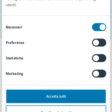
utenti.
Problemi in città
Segnala disservizio
Selezione
Necessari
del
consenso
Preferenze
Statistiche
Comune di Napoli
Marketing
AMMINISTRAZIONE
Aree amministrative
Organi di governo
Accetta tutti
Municipalità
Uffici