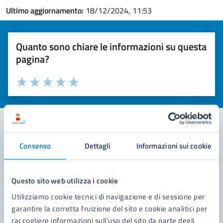
Ultimo aggiornamento:
18/12/2024, 11:53
Quanto sono chiare le informazioni su questa
pagina?
Valuta la chiarezza delle informazioni (da 1 a 5 stelle)
Seleziona il numero di stelle per valutare la chiarezza delle i
Valuta 1 stelle su 5
Valuta 2 stelle su 5
Valuta 3 stelle su 5
Valuta 4 stelle su 5
Valuta 5 stelle su 5
Consenso
Dettagli
Informazioni sui cookie
Contatta il comune
Leggi le domande frequenti
Questo sito web utilizza i cookie
Richiedi assistenza
Utilizziamo cookie tecnici di navigazione e di sessione per
garantire la corretta fruizione del sito e cookie analitici per
Prenota appuntamento
raccogliere informazioni sull'uso del sito da parte degli