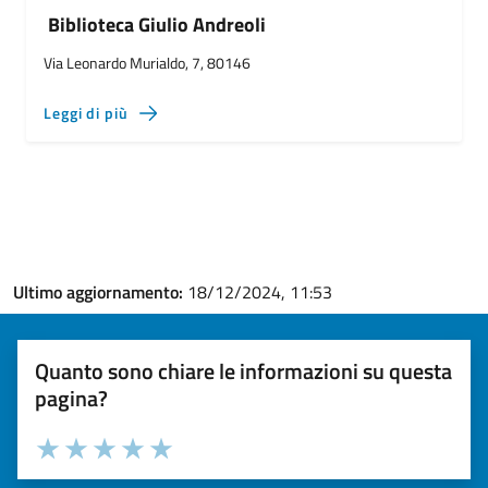
Biblioteca Giulio Andreoli
Via Leonardo Murialdo, 7, 80146
Leggi di più
Ultimo aggiornamento:
18/12/2024, 11:53
Quanto sono chiare le informazioni su questa
pagina?
Valuta la chiarezza delle informazioni (da 1 a 5 stelle)
Seleziona il numero di stelle per valutare la chiarezza delle i
Valuta 1 stelle su 5
Valuta 2 stelle su 5
Valuta 3 stelle su 5
Valuta 4 stelle su 5
Valuta 5 stelle su 5