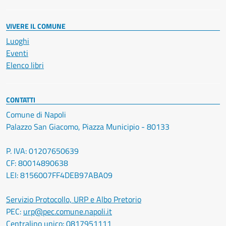
VIVERE IL COMUNE
Luoghi
Eventi
Elenco libri
CONTATTI
Comune di Napoli
Palazzo San Giacomo, Piazza Municipio - 80133
P. IVA: 01207650639
CF: 80014890638
LEI: 8156007FF4DEB97ABA09
Servizio Protocollo, URP e Albo Pretorio
PEC:
urp@pec.comune.napoli.it
Centralino unico:
0817951111