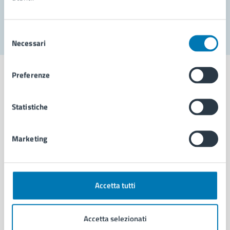
Segnala disservizio
Selezione
Necessari
del
consenso
Preferenze
Statistiche
Comune di Napoli
Marketing
AMMINISTRAZIONE
Aree amministrative
Organi di governo
Municipalità
Accetta tutti
Uffici
Enti e fondazioni
Accetta selezionati
Politici