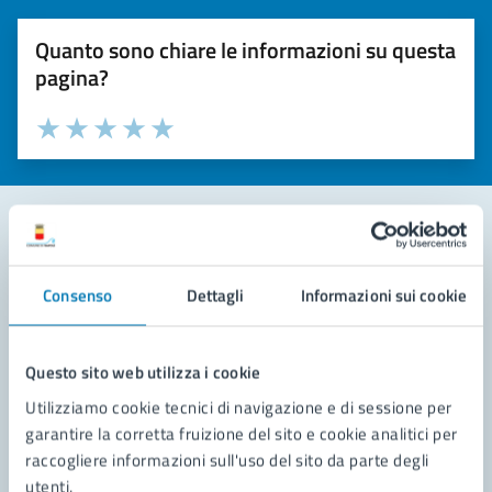
Quanto sono chiare le informazioni su questa
pagina?
Valuta la chiarezza delle informazioni (da 1 a 5 stelle)
Seleziona il numero di stelle per valutare la chiarezza delle i
Valuta 1 stelle su 5
Valuta 2 stelle su 5
Valuta 3 stelle su 5
Valuta 4 stelle su 5
Valuta 5 stelle su 5
Contatta il comune
Consenso
Dettagli
Informazioni sui cookie
Leggi le domande frequenti
Richiedi assistenza
Questo sito web utilizza i cookie
Utilizziamo cookie tecnici di navigazione e di sessione per
Prenota appuntamento
garantire la corretta fruizione del sito e cookie analitici per
raccogliere informazioni sull'uso del sito da parte degli
Problemi in città
utenti.