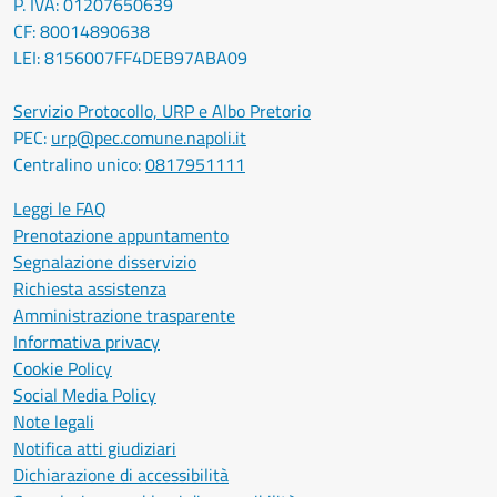
P. IVA: 01207650639
CF: 80014890638
LEI: 8156007FF4DEB97ABA09
Servizio Protocollo, URP e Albo Pretorio
PEC:
urp@pec.comune.napoli.it
Centralino unico:
0817951111
Leggi le FAQ
Prenotazione appuntamento
Segnalazione disservizio
Richiesta assistenza
Amministrazione trasparente
Informativa privacy
Cookie Policy
Social Media Policy
Note legali
Notifica atti giudiziari
Dichiarazione di accessibilità