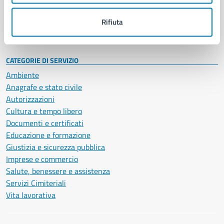
Personale amministrativo
Documenti e dati
Rifiuta
Intranet, posta aziendale e protocollo
CATEGORIE DI SERVIZIO
Ambiente
Anagrafe e stato civile
Autorizzazioni
Cultura e tempo libero
Documenti e certificati
Educazione e formazione
Giustizia e sicurezza pubblica
Imprese e commercio
Salute, benessere e assistenza
Servizi Cimiteriali
Vita lavorativa