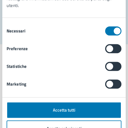
utenti.
Problemi in città
Segnala disservizio
Selezione
Necessari
del
consenso
Preferenze
Statistiche
Comune di Napoli
Marketing
AMMINISTRAZIONE
Aree amministrative
Organi di governo
Accetta tutti
Municipalità
Uffici