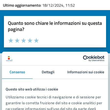
Ultimo aggiornamento:
18/12/2024, 11:52
Quanto sono chiare le informazioni su questa
pagina?
Valuta la chiarezza delle informazioni (da 1 a 5 stelle)
Seleziona il numero di stelle per valutare la chiarezza delle i
Valuta 1 stelle su 5
Valuta 2 stelle su 5
Valuta 3 stelle su 5
Valuta 4 stelle su 5
Valuta 5 stelle su 5
Consenso
Dettagli
Informazioni sui cookie
Contatta il comune
Leggi le domande frequenti
Questo sito web utilizza i cookie
Richiedi assistenza
Utilizziamo cookie tecnici di navigazione e di sessione per
garantire la corretta fruizione del sito e cookie analitici per
Prenota appuntamento
raccogliere informazioni sull'uso del sito da parte degli