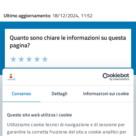
Ultimo aggiornamento:
18/12/2024, 11:52
Quanto sono chiare le informazioni su questa
pagina?
Valuta la chiarezza delle informazioni (da 1 a 5 stelle)
Seleziona il numero di stelle per valutare la chiarezza delle i
Valuta 1 stelle su 5
Valuta 2 stelle su 5
Valuta 3 stelle su 5
Valuta 4 stelle su 5
Valuta 5 stelle su 5
Consenso
Dettagli
Informazioni sui cookie
Contatta il comune
Leggi le domande frequenti
Questo sito web utilizza i cookie
Utilizziamo cookie tecnici di navigazione e di sessione per
Richiedi assistenza
garantire la corretta fruizione del sito e cookie analitici per