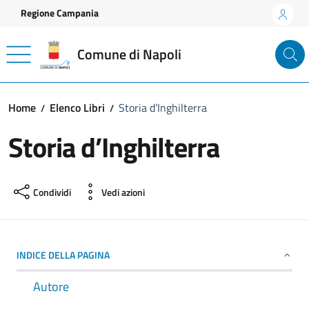
Vai ai contenuti
Vai al footer
Regione Campania
Comune di Napoli
Home
Elenco Libri
Storia d’Inghilterra
Storia d’Inghilterra
Condividi
Vedi azioni
INDICE DELLA PAGINA
Autore