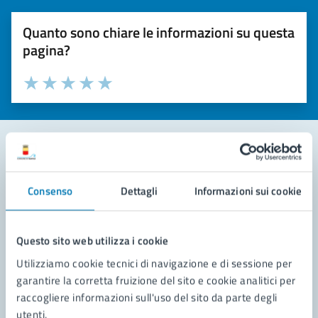
Quanto sono chiare le informazioni su questa
pagina?
Valuta la chiarezza delle informazioni (da 1 a 5 stelle)
Seleziona il numero di stelle per valutare la chiarezza delle i
Valuta 1 stelle su 5
Valuta 2 stelle su 5
Valuta 3 stelle su 5
Valuta 4 stelle su 5
Valuta 5 stelle su 5
Contatta il comune
Consenso
Dettagli
Informazioni sui cookie
Leggi le domande frequenti
Richiedi assistenza
Questo sito web utilizza i cookie
Utilizziamo cookie tecnici di navigazione e di sessione per
Prenota appuntamento
garantire la corretta fruizione del sito e cookie analitici per
raccogliere informazioni sull'uso del sito da parte degli
Problemi in città
utenti.