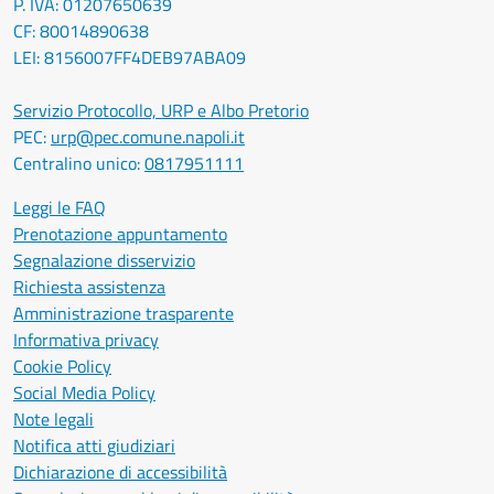
P. IVA: 01207650639
CF: 80014890638
LEI: 8156007FF4DEB97ABA09
Servizio Protocollo, URP e Albo Pretorio
PEC:
urp@pec.comune.napoli.it
Centralino unico:
0817951111
Leggi le FAQ
Prenotazione appuntamento
Segnalazione disservizio
Richiesta assistenza
Amministrazione trasparente
Informativa privacy
Cookie Policy
Social Media Policy
Note legali
Notifica atti giudiziari
Dichiarazione di accessibilità