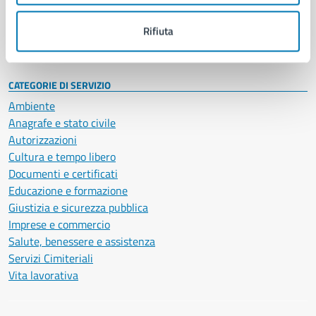
Personale amministrativo
Documenti e dati
Rifiuta
Intranet, posta aziendale e protocollo
CATEGORIE DI SERVIZIO
Ambiente
Anagrafe e stato civile
Autorizzazioni
Cultura e tempo libero
Documenti e certificati
Educazione e formazione
Giustizia e sicurezza pubblica
Imprese e commercio
Salute, benessere e assistenza
Servizi Cimiteriali
Vita lavorativa