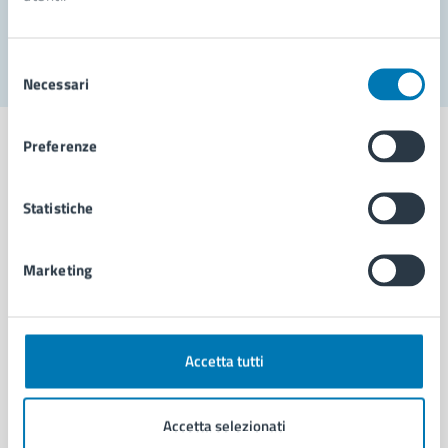
Segnala disservizio
Selezione
Necessari
del
consenso
Preferenze
Statistiche
Comune di Napoli
Marketing
AMMINISTRAZIONE
Aree amministrative
Organi di governo
Municipalità
Accetta tutti
Uffici
Enti e fondazioni
Accetta selezionati
Politici