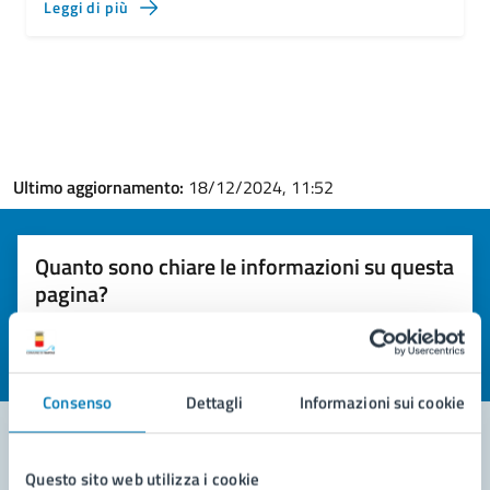
Leggi di più
Ultimo aggiornamento:
18/12/2024, 11:52
Quanto sono chiare le informazioni su questa
pagina?
Valuta la chiarezza delle informazioni (da 1 a 5 stelle)
Seleziona il numero di stelle per valutare la chiarezza delle i
Valuta 1 stelle su 5
Valuta 2 stelle su 5
Valuta 3 stelle su 5
Valuta 4 stelle su 5
Valuta 5 stelle su 5
Consenso
Dettagli
Informazioni sui cookie
Questo sito web utilizza i cookie