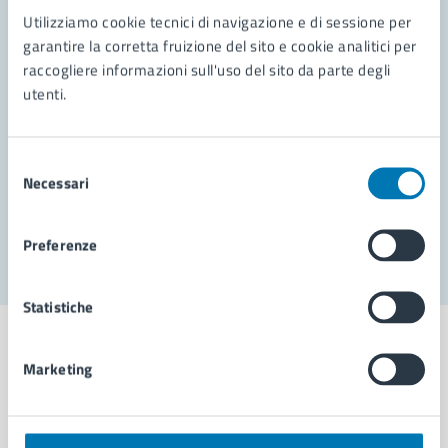
Contatta il comune
Utilizziamo cookie tecnici di navigazione e di sessione per
Leggi le domande frequenti
garantire la corretta fruizione del sito e cookie analitici per
raccogliere informazioni sull'uso del sito da parte degli
Richiedi assistenza
utenti.
Prenota appuntamento
Selezione
Problemi in città
Necessari
del
consenso
Segnala disservizio
Preferenze
Statistiche
Marketing
Comune di Napoli