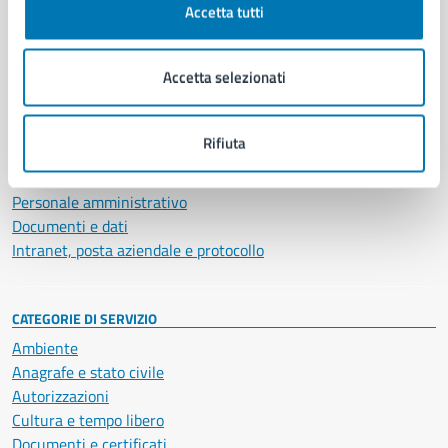
Accetta tutti
AMMINISTRAZIONE
Aree amministrative
Accetta selezionati
Organi di governo
Municipalità
Uffici
Rifiuta
Enti e fondazioni
Politici
Personale amministrativo
Documenti e dati
Intranet, posta aziendale e protocollo
CATEGORIE DI SERVIZIO
Ambiente
Anagrafe e stato civile
Autorizzazioni
Cultura e tempo libero
Documenti e certificati