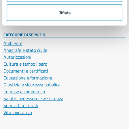
Personale amministrativo
Documenti e dati
Rifiuta
Intranet, posta aziendale e protocollo
CATEGORIE DI SERVIZIO
Ambiente
Anagrafe e stato civile
Autorizzazioni
Cultura e tempo libero
Documenti e certificati
Educazione e formazione
Giustizia e sicurezza pubblica
Imprese e commercio
Salute, benessere e assistenza
Servizi Cimiteriali
Vita lavorativa