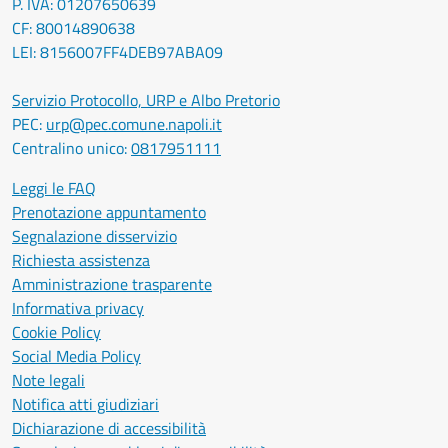
P. IVA: 01207650639
CF: 80014890638
LEI: 8156007FF4DEB97ABA09
Servizio Protocollo, URP e Albo Pretorio
PEC:
urp@pec.comune.napoli.it
Centralino unico:
0817951111
Leggi le FAQ
Prenotazione appuntamento
Segnalazione disservizio
Richiesta assistenza
Amministrazione trasparente
Informativa privacy
Cookie Policy
Social Media Policy
Note legali
Notifica atti giudiziari
Dichiarazione di accessibilità