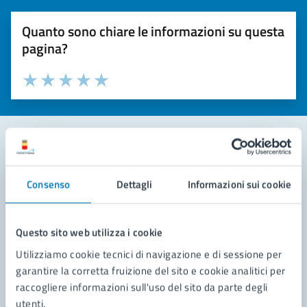
Quanto sono chiare le informazioni su questa
pagina?
Valuta la chiarezza delle informazioni (da 1 a 5 stelle)
Seleziona il numero di stelle per valutare la chiarezza delle i
Valuta 1 stelle su 5
Valuta 2 stelle su 5
Valuta 3 stelle su 5
Valuta 4 stelle su 5
Valuta 5 stelle su 5
Contatta il comune
Consenso
Dettagli
Informazioni sui cookie
Leggi le domande frequenti
Richiedi assistenza
Questo sito web utilizza i cookie
Utilizziamo cookie tecnici di navigazione e di sessione per
Prenota appuntamento
garantire la corretta fruizione del sito e cookie analitici per
raccogliere informazioni sull'uso del sito da parte degli
Problemi in città
utenti.