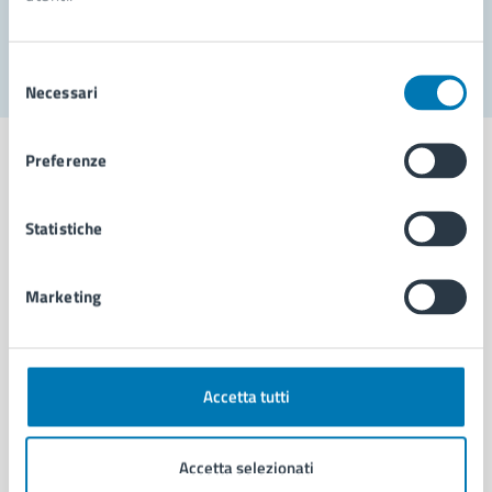
Segnala disservizio
Selezione
Necessari
del
consenso
Preferenze
Statistiche
Comune di Napoli
Marketing
AMMINISTRAZIONE
Aree amministrative
Organi di governo
Municipalità
Accetta tutti
Uffici
Enti e fondazioni
Accetta selezionati
Politici