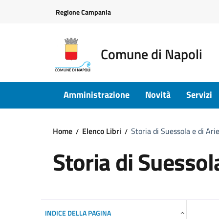
Vai ai contenuti
Vai al footer
Regione Campania
Comune di Napoli
Amministrazione
Novità
Servizi
Home
Elenco Libri
Storia di Suessola e di Ari
Storia di Suessol
INDICE DELLA PAGINA