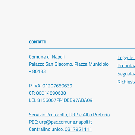
CONTATTI
Comune di Napoli
Leggi le
Palazzo San Giacomo, Piazza Municipio
Prenota
- 80133
Segnalaz
Richiest
P. IVA: 01207650639
CF: 80014890638
LEI: 8156007FF4DEB97ABA09
Servizio Protocollo, URP e Albo Pretorio
PEC:
urp@pec.comune.napoli.it
Centralino unico:
0817951111