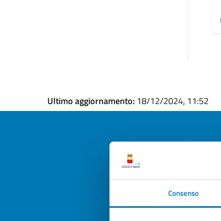
Ultimo aggiornamento:
18/12/2024, 11:52
Quan
pagi
Consenso
Valuta la
Selezi
Valuta 
Val