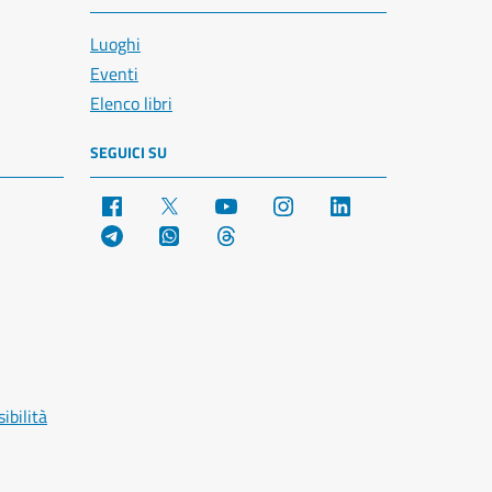
Luoghi
Eventi
Elenco libri
SEGUICI SU
Facebook
X
YouTube
Instagram
LinkedIn
Telegram
WhatsApp
Threads
ibilità