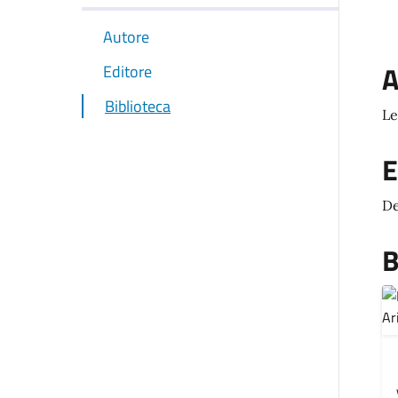
Autore
A
Editore
Biblioteca
Le
E
D
B