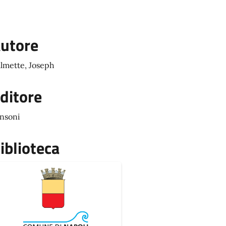
utore
lmette, Joseph
ditore
nsoni
iblioteca