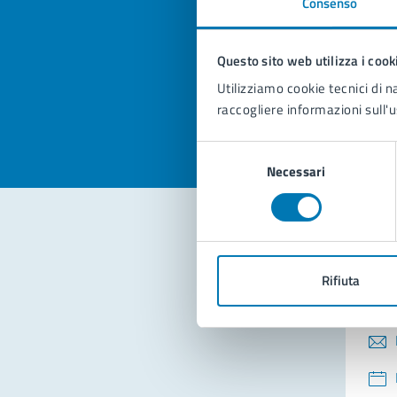
Consenso
Quan
pagi
Questo sito web utilizza i cook
Valuta la
Selezi
Utilizziamo cookie tecnici di n
Valuta 
Val
raccogliere informazioni sull'u
Selezione
Necessari
del
consenso
Con
Rifiuta