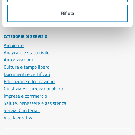
Personale amministrativo
Documenti e dati
Rifiuta
Intranet, posta aziendale e protocollo
CATEGORIE DI SERVIZIO
Ambiente
Anagrafe e stato civile
Autorizzazioni
Cultura e tempo libero
Documenti e certificati
Educazione e formazione
Giustizia e sicurezza pubblica
Imprese e commercio
Salute, benessere e assistenza
Servizi Cimiteriali
Vita lavorativa