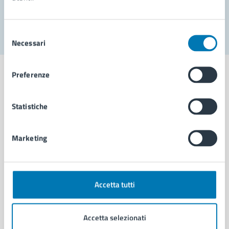
Segnala disservizio
Selezione
Necessari
del
consenso
Preferenze
Statistiche
Comune di Napoli
Marketing
AMMINISTRAZIONE
Aree amministrative
Organi di governo
Municipalità
Accetta tutti
Uffici
Enti e fondazioni
Accetta selezionati
Politici