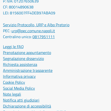
P. IVA: 01207650639
CF: 80014890638
LEI: 8156007FF4DEB97ABA09
Servizio Protocollo, URP e Albo Pretorio
PEC:
urp@pec.comune.napoli.it
Centralino unico:
0817951111
Leggi le FAQ
Prenotazione appuntamento
Segnalazione disservizio
Richiesta assistenza
Amministrazione trasparente
Informativa privacy
Cookie Policy
Social Media Policy
Note legali
Notifica atti giudiziari
Dichiarazione di accessibilità