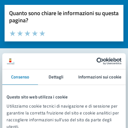
Quanto sono chiare le informazioni su questa
pagina?
Valuta la chiarezza delle informazioni (da 1 a 5 stelle)
Seleziona il numero di stelle per valutare la chiarezza delle i
Valuta 1 stelle su 5
Valuta 2 stelle su 5
Valuta 3 stelle su 5
Valuta 4 stelle su 5
Valuta 5 stelle su 5
Contatta il comune
Consenso
Dettagli
Informazioni sui cookie
Leggi le domande frequenti
Richiedi assistenza
Questo sito web utilizza i cookie
Utilizziamo cookie tecnici di navigazione e di sessione per
Prenota appuntamento
garantire la corretta fruizione del sito e cookie analitici per
raccogliere informazioni sull'uso del sito da parte degli
Problemi in città
utenti.