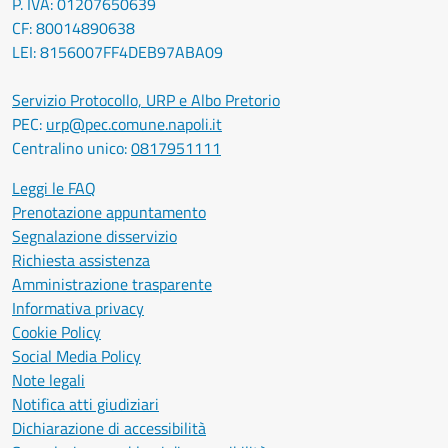
P. IVA: 01207650639
CF: 80014890638
LEI: 8156007FF4DEB97ABA09
Servizio Protocollo, URP e Albo Pretorio
PEC:
urp@pec.comune.napoli.it
Centralino unico:
0817951111
Leggi le FAQ
Prenotazione appuntamento
Segnalazione disservizio
Richiesta assistenza
Amministrazione trasparente
Informativa privacy
Cookie Policy
Social Media Policy
Note legali
Notifica atti giudiziari
Dichiarazione di accessibilità