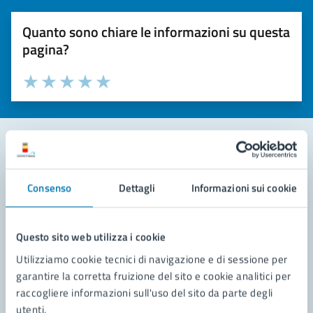
Quanto sono chiare le informazioni su questa
pagina?
Valuta la chiarezza delle informazioni (da 1 a 5 stelle)
Seleziona il numero di stelle per valutare la chiarezza delle i
Valuta 1 stelle su 5
Valuta 2 stelle su 5
Valuta 3 stelle su 5
Valuta 4 stelle su 5
Valuta 5 stelle su 5
Contatta il comune
Consenso
Dettagli
Informazioni sui cookie
Leggi le domande frequenti
Richiedi assistenza
Questo sito web utilizza i cookie
Utilizziamo cookie tecnici di navigazione e di sessione per
Prenota appuntamento
garantire la corretta fruizione del sito e cookie analitici per
raccogliere informazioni sull'uso del sito da parte degli
Problemi in città
utenti.