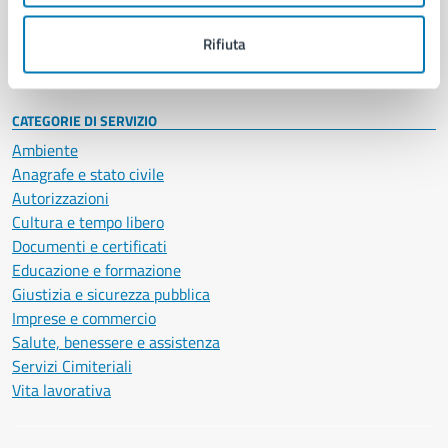
Personale amministrativo
Documenti e dati
Rifiuta
Intranet, posta aziendale e protocollo
CATEGORIE DI SERVIZIO
Ambiente
Anagrafe e stato civile
Autorizzazioni
Cultura e tempo libero
Documenti e certificati
Educazione e formazione
Giustizia e sicurezza pubblica
Imprese e commercio
Salute, benessere e assistenza
Servizi Cimiteriali
Vita lavorativa