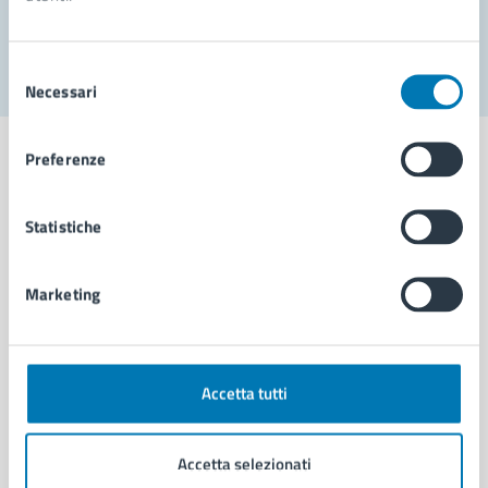
Segnala disservizio
Selezione
Necessari
del
consenso
Preferenze
Statistiche
Comune di Napoli
Marketing
AMMINISTRAZIONE
Aree amministrative
Organi di governo
Municipalità
Accetta tutti
Uffici
Enti e fondazioni
Accetta selezionati
Politici