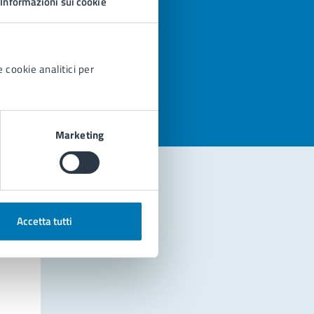
Informazioni sui cookie
azioni
 cookie analitici per
Marketing
Accetta tutti