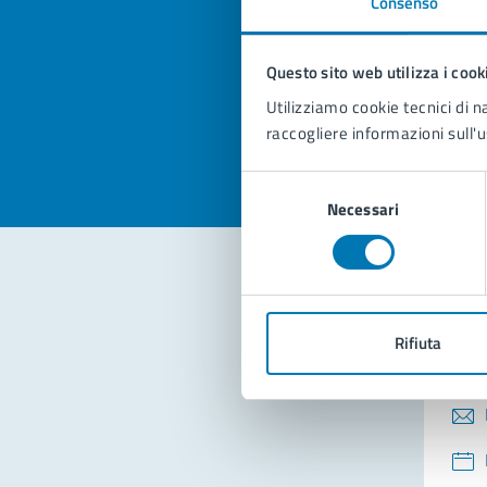
Consenso
Quan
pagi
Questo sito web utilizza i cook
Valuta la
Selezi
Utilizziamo cookie tecnici di n
Valuta 
Val
raccogliere informazioni sull'u
Selezione
Necessari
del
consenso
Con
Rifiuta