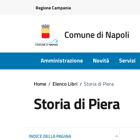
Vai ai contenuti
Vai al footer
Regione Campania
Comune di Napoli
Amministrazione
Novità
Servizi
Home
Elenco Libri
Storia di Piera
Storia di Piera
INDICE DELLA PAGINA