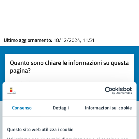
Ultimo aggiornamento:
18/12/2024, 11:51
Quanto sono chiare le informazioni su questa
pagina?
Valuta la chiarezza delle informazioni (da 1 a 5 stelle)
Seleziona il numero di stelle per valutare la chiarezza delle i
Valuta 1 stelle su 5
Valuta 2 stelle su 5
Valuta 3 stelle su 5
Valuta 4 stelle su 5
Valuta 5 stelle su 5
Consenso
Dettagli
Informazioni sui cookie
Contatta il comune
Questo sito web utilizza i cookie