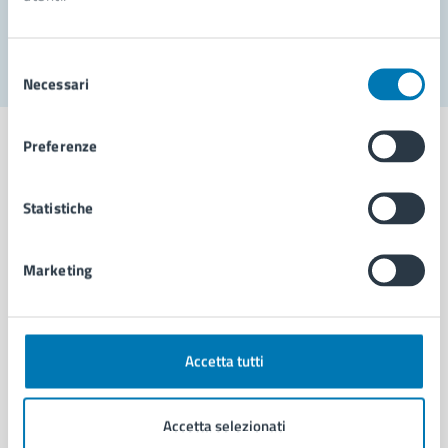
Segnala disservizio
Selezione
Necessari
del
consenso
Preferenze
Statistiche
Comune di Napoli
Marketing
AMMINISTRAZIONE
Aree amministrative
Organi di governo
Municipalità
Accetta tutti
Uffici
Enti e fondazioni
Accetta selezionati
Politici