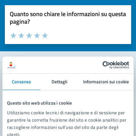
Quanto sono chiare le informazioni su questa
pagina?
Valuta la chiarezza delle informazioni (da 1 a 5 stelle)
Seleziona il numero di stelle per valutare la chiarezza delle i
Valuta 1 stelle su 5
Valuta 2 stelle su 5
Valuta 3 stelle su 5
Valuta 4 stelle su 5
Valuta 5 stelle su 5
Contatta il comune
Consenso
Dettagli
Informazioni sui cookie
Leggi le domande frequenti
Richiedi assistenza
Questo sito web utilizza i cookie
Utilizziamo cookie tecnici di navigazione e di sessione per
Prenota appuntamento
garantire la corretta fruizione del sito e cookie analitici per
raccogliere informazioni sull'uso del sito da parte degli
Problemi in città
utenti.