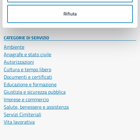
Personale amministrativo
Documenti e dati
Rifiuta
Intranet, posta aziendale e protocollo
CATEGORIE DI SERVIZIO
Ambiente
Anagrafe e stato civile
Autorizzazioni
Cultura e tempo libero
Documenti e certificati
Educazione e formazione
Giustizia e sicurezza pubblica
Imprese e commercio
Salute, benessere e assistenza
Servizi Cimiteriali
Vita lavorativa