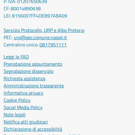
P. IVA: 01207650639
CF: 80014890638
LEI: 8156007FF4DEB97ABA09
Servizio Protocollo, URP e Albo Pretorio
PEC:
urp@pec.comune.napoli.it
Centralino unico:
0817951111
Leggi le FAQ
Prenotazione appuntamento
Segnalazione disservizio
Richiesta assistenza
Amministrazione trasparente
Informativa privacy
Cookie Policy
Social Media Policy
Note legali
Notifica atti giudiziari
Dichiarazione di accessibilità