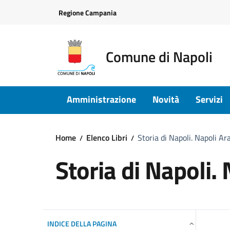
Vai ai contenuti
Vai al footer
Regione Campania
Comune di Napoli
Amministrazione
Novità
Servizi
Home
Elenco Libri
Storia di Napoli. Napoli A
Storia di Napoli.
INDICE DELLA PAGINA