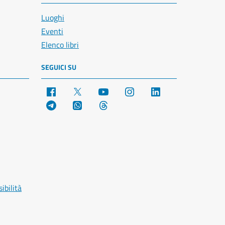
Luoghi
Eventi
Elenco libri
SEGUICI SU
Facebook
X
YouTube
Instagram
LinkedIn
Telegram
WhatsApp
Threads
ibilità