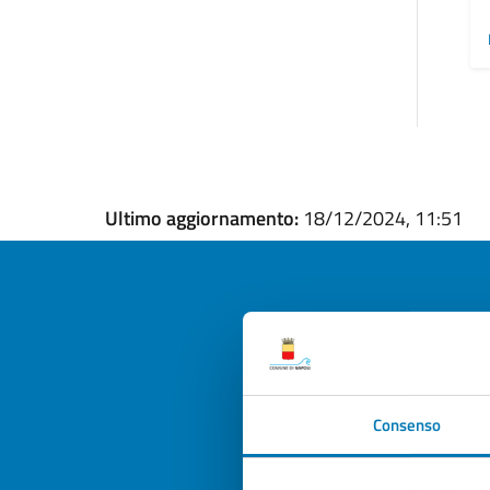
Ultimo aggiornamento:
18/12/2024, 11:51
Quan
pagi
Consenso
Valuta la
Selezi
Valuta 
Val