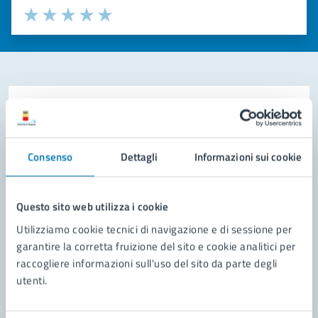
Valuta la chiarezza delle informazioni (da 1 a 5 stelle)
Seleziona il numero di stelle per valutare la chiarezza delle i
Valuta 1 stelle su 5
Valuta 2 stelle su 5
Valuta 3 stelle su 5
Valuta 4 stelle su 5
Valuta 5 stelle su 5
Contatta il comune
Leggi le domande frequenti
Consenso
Dettagli
Informazioni sui cookie
Richiedi assistenza
Prenota appuntamento
Questo sito web utilizza i cookie
Utilizziamo cookie tecnici di navigazione e di sessione per
Problemi in città
garantire la corretta fruizione del sito e cookie analitici per
raccogliere informazioni sull'uso del sito da parte degli
Segnala disservizio
utenti.