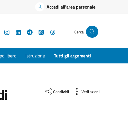
Accedi all'area personale
YouTube
Instagram
LinkedIn
Telegram
WhatsApp
Threads
Cerca
o libero
Istruzione
Tutti gli argomenti
di
Condividi
Vedi azioni