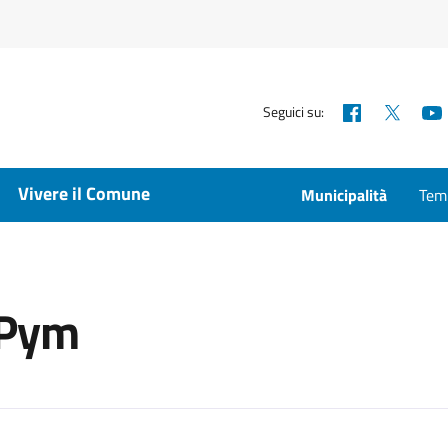
Facebook
X
Seguici su:
Vivere il Comune
Municipalità
Temp
 Pym