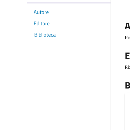
Autore
A
Editore
Biblioteca
Po
E
Ri
B