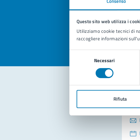
Consenso
Quan
pagi
Questo sito web utilizza i cook
Valuta la
Selezi
Utilizziamo cookie tecnici di n
Valuta 
Val
raccogliere informazioni sull'u
Selezione
Necessari
del
consenso
Con
Rifiuta