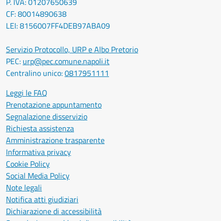
P. IVA: 01207650639
CF: 80014890638
LEI: 8156007FF4DEB97ABA09
Servizio Protocollo, URP e Albo Pretorio
PEC:
urp@pec.comune.napoli.it
Centralino unico:
0817951111
Leggi le FAQ
Prenotazione appuntamento
Segnalazione disservizio
Richiesta assistenza
Amministrazione trasparente
Informativa privacy
Cookie Policy
Social Media Policy
Note legali
Notifica atti giudiziari
Dichiarazione di accessibilità