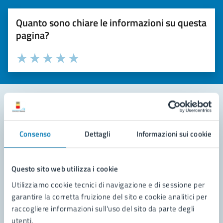
Quanto sono chiare le informazioni su questa
pagina?
Valuta la chiarezza delle informazioni (da 1 a 5 stelle)
Seleziona il numero di stelle per valutare la chiarezza delle i
Valuta 1 stelle su 5
Valuta 2 stelle su 5
Valuta 3 stelle su 5
Valuta 4 stelle su 5
Valuta 5 stelle su 5
Contatta il comune
Consenso
Dettagli
Informazioni sui cookie
Leggi le domande frequenti
Richiedi assistenza
Questo sito web utilizza i cookie
Utilizziamo cookie tecnici di navigazione e di sessione per
Prenota appuntamento
garantire la corretta fruizione del sito e cookie analitici per
raccogliere informazioni sull'uso del sito da parte degli
Problemi in città
utenti.