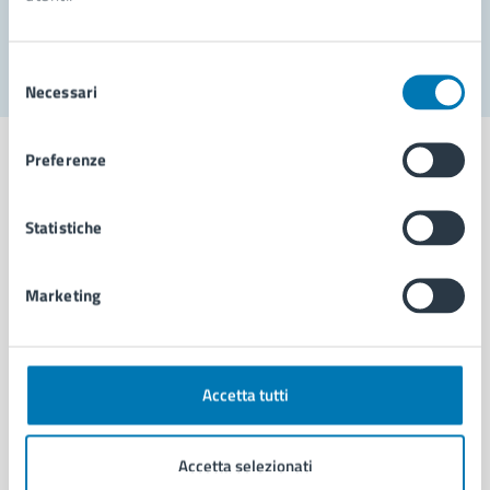
Segnala disservizio
Selezione
Necessari
del
consenso
Preferenze
Statistiche
Comune di Napoli
Marketing
AMMINISTRAZIONE
Aree amministrative
Organi di governo
Municipalità
Accetta tutti
Uffici
Enti e fondazioni
Accetta selezionati
Politici