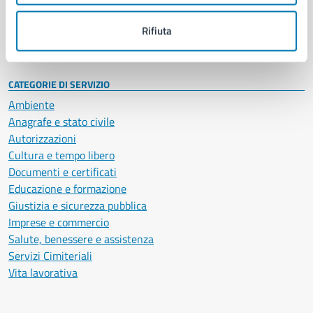
Personale amministrativo
Documenti e dati
Rifiuta
Intranet, posta aziendale e protocollo
CATEGORIE DI SERVIZIO
Ambiente
Anagrafe e stato civile
Autorizzazioni
Cultura e tempo libero
Documenti e certificati
Educazione e formazione
Giustizia e sicurezza pubblica
Imprese e commercio
Salute, benessere e assistenza
Servizi Cimiteriali
Vita lavorativa