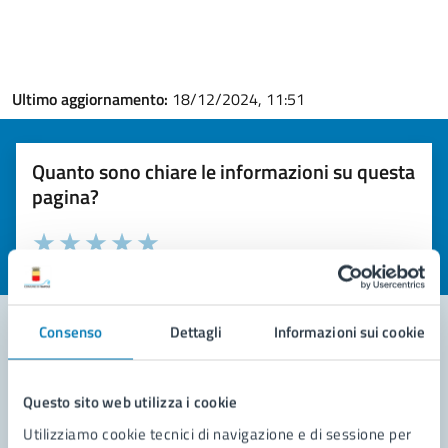
Ultimo aggiornamento:
18/12/2024, 11:51
Quanto sono chiare le informazioni su questa
pagina?
Valuta la chiarezza delle informazioni (da 1 a 5 stelle)
Seleziona il numero di stelle per valutare la chiarezza delle i
Valuta 1 stelle su 5
Valuta 2 stelle su 5
Valuta 3 stelle su 5
Valuta 4 stelle su 5
Valuta 5 stelle su 5
Consenso
Dettagli
Informazioni sui cookie
Contatta il comune
Questo sito web utilizza i cookie
Leggi le domande frequenti
Utilizziamo cookie tecnici di navigazione e di sessione per