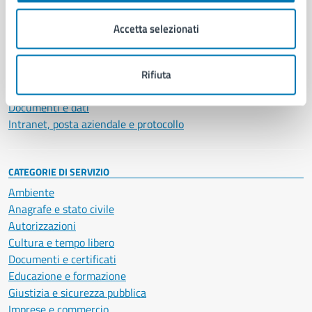
Organi di governo
Municipalità
Accetta selezionati
Uffici
Enti e fondazioni
Politici
Rifiuta
Personale amministrativo
Documenti e dati
Intranet, posta aziendale e protocollo
CATEGORIE DI SERVIZIO
Ambiente
Anagrafe e stato civile
Autorizzazioni
Cultura e tempo libero
Documenti e certificati
Educazione e formazione
Giustizia e sicurezza pubblica
Imprese e commercio