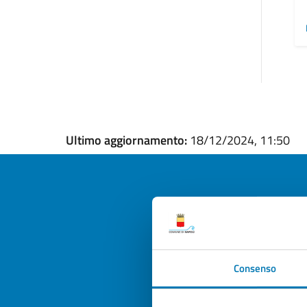
Ultimo aggiornamento:
18/12/2024, 11:50
Quan
pagi
Consenso
Valuta la
Selezi
Valuta 
Val