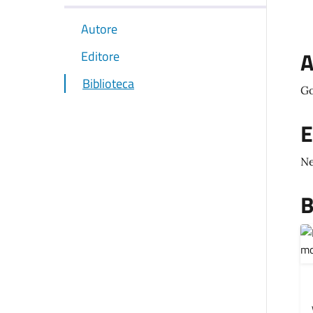
Autore
A
Editore
Biblioteca
Go
E
N
B