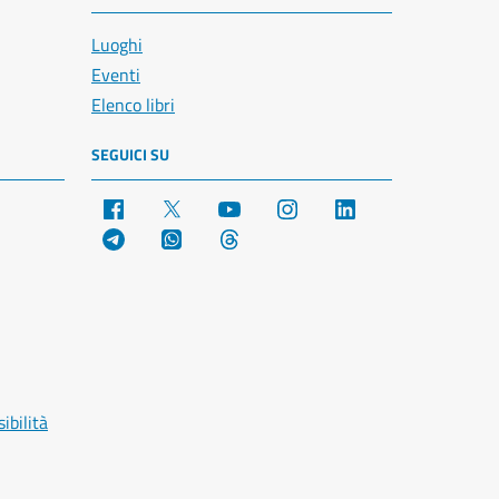
Luoghi
Eventi
Elenco libri
SEGUICI SU
Facebook
X
YouTube
Instagram
LinkedIn
Telegram
WhatsApp
Threads
ibilità