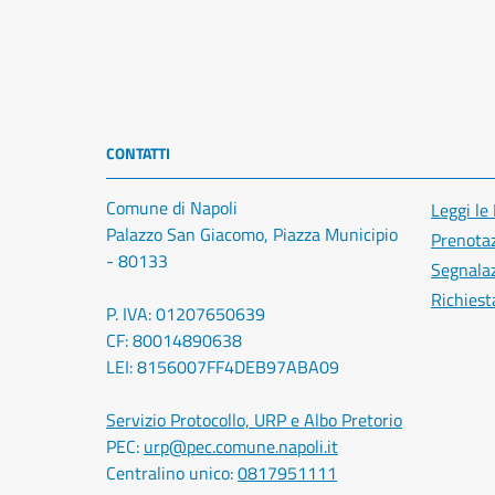
CONTATTI
Comune di Napoli
Leggi le
Palazzo San Giacomo, Piazza Municipio
Prenota
- 80133
Segnalaz
Richiest
P. IVA: 01207650639
CF: 80014890638
LEI: 8156007FF4DEB97ABA09
Servizio Protocollo, URP e Albo Pretorio
PEC:
urp@pec.comune.napoli.it
Centralino unico:
0817951111