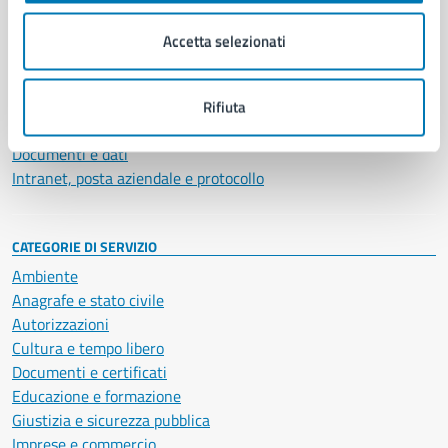
Organi di governo
Municipalità
Accetta selezionati
Uffici
Enti e fondazioni
Politici
Rifiuta
Personale amministrativo
Documenti e dati
Intranet, posta aziendale e protocollo
CATEGORIE DI SERVIZIO
Ambiente
Anagrafe e stato civile
Autorizzazioni
Cultura e tempo libero
Documenti e certificati
Educazione e formazione
Giustizia e sicurezza pubblica
Imprese e commercio