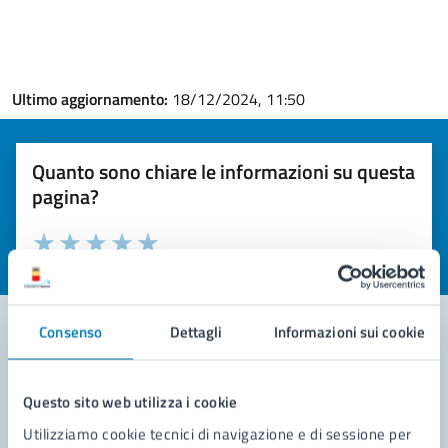
Ultimo aggiornamento:
18/12/2024, 11:50
Quanto sono chiare le informazioni su questa
pagina?
Valuta la chiarezza delle informazioni (da 1 a 5 stelle)
Seleziona il numero di stelle per valutare la chiarezza delle i
Valuta 1 stelle su 5
Valuta 2 stelle su 5
Valuta 3 stelle su 5
Valuta 4 stelle su 5
Valuta 5 stelle su 5
Consenso
Dettagli
Informazioni sui cookie
Contatta il comune
Questo sito web utilizza i cookie
Leggi le domande frequenti
Utilizziamo cookie tecnici di navigazione e di sessione per