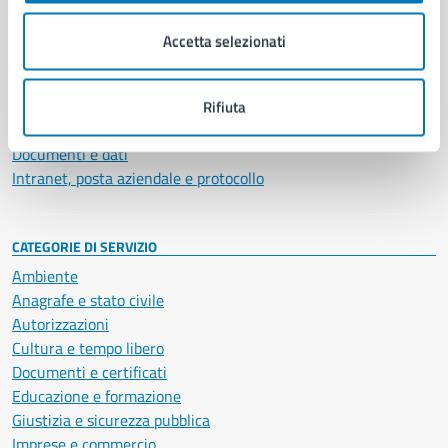
Organi di governo
Municipalità
Accetta selezionati
Uffici
Enti e fondazioni
Politici
Rifiuta
Personale amministrativo
Documenti e dati
Intranet, posta aziendale e protocollo
CATEGORIE DI SERVIZIO
Ambiente
Anagrafe e stato civile
Autorizzazioni
Cultura e tempo libero
Documenti e certificati
Educazione e formazione
Giustizia e sicurezza pubblica
Imprese e commercio