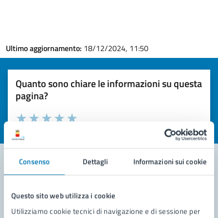
Ultimo aggiornamento:
18/12/2024, 11:50
Quanto sono chiare le informazioni su questa
pagina?
Valuta la chiarezza delle informazioni (da 1 a 5 stelle)
Seleziona il numero di stelle per valutare la chiarezza delle i
Valuta 1 stelle su 5
Valuta 2 stelle su 5
Valuta 3 stelle su 5
Valuta 4 stelle su 5
Valuta 5 stelle su 5
Consenso
Dettagli
Informazioni sui cookie
Contatta il comune
Questo sito web utilizza i cookie
Leggi le domande frequenti
Utilizziamo cookie tecnici di navigazione e di sessione per