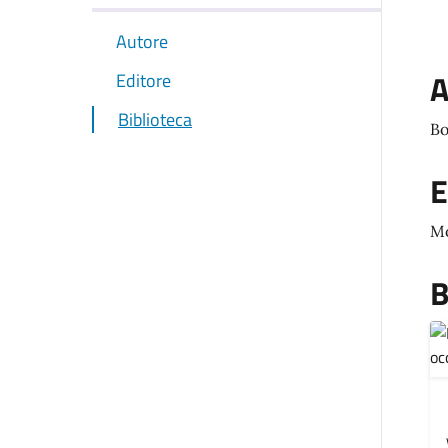
Autore
A
Editore
Biblioteca
Bo
E
M
B