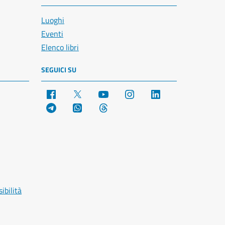
Luoghi
Eventi
Elenco libri
SEGUICI SU
Facebook
X
YouTube
Instagram
LinkedIn
Telegram
WhatsApp
Threads
ibilità