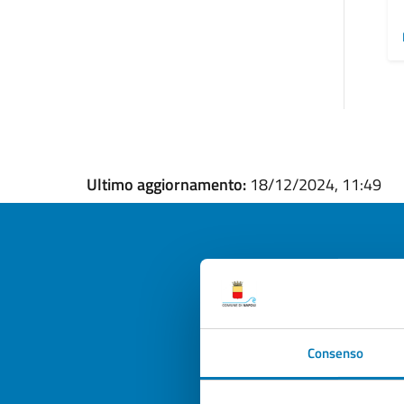
Ultimo aggiornamento:
18/12/2024, 11:49
Quan
pagi
Consenso
Valuta la
Selezi
Valuta 
Val