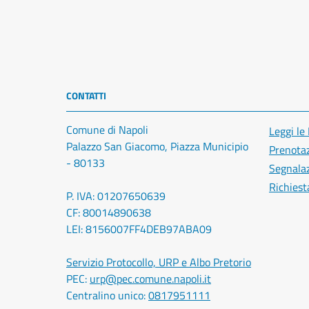
CONTATTI
Comune di Napoli
Leggi le
Palazzo San Giacomo, Piazza Municipio
Prenota
- 80133
Segnalaz
Richiest
P. IVA: 01207650639
CF: 80014890638
LEI: 8156007FF4DEB97ABA09
Servizio Protocollo, URP e Albo Pretorio
PEC:
urp@pec.comune.napoli.it
Centralino unico:
0817951111