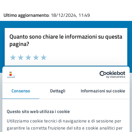
Ultimo aggiornamento:
18/12/2024, 11:49
Quanto sono chiare le informazioni su questa
pagina?
Valuta la chiarezza delle informazioni (da 1 a 5 stelle)
Seleziona il numero di stelle per valutare la chiarezza delle i
Valuta 1 stelle su 5
Valuta 2 stelle su 5
Valuta 3 stelle su 5
Valuta 4 stelle su 5
Valuta 5 stelle su 5
Consenso
Dettagli
Informazioni sui cookie
Contatta il comune
Leggi le domande frequenti
Questo sito web utilizza i cookie
Utilizziamo cookie tecnici di navigazione e di sessione per
Richiedi assistenza
garantire la corretta fruizione del sito e cookie analitici per