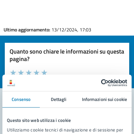
Ultimo aggiornamento:
13/12/2024, 17:03
Quanto sono chiare le informazioni su questa
pagina?
Valuta la chiarezza delle informazioni (da 1 a 5 stelle)
Seleziona il numero di stelle per valutare la chiarezza delle i
Valuta 1 stelle su 5
Valuta 2 stelle su 5
Valuta 3 stelle su 5
Valuta 4 stelle su 5
Valuta 5 stelle su 5
Consenso
Dettagli
Informazioni sui cookie
Contatta il comune
Questo sito web utilizza i cookie
Leggi le domande frequenti
Utilizziamo cookie tecnici di navigazione e di sessione per