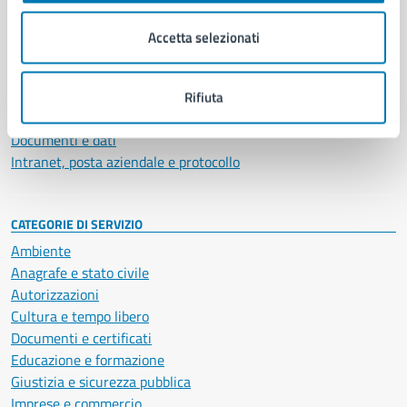
Organi di governo
Municipalità
Accetta selezionati
Uffici
Enti e fondazioni
Politici
Rifiuta
Personale amministrativo
Documenti e dati
Intranet, posta aziendale e protocollo
CATEGORIE DI SERVIZIO
Ambiente
Anagrafe e stato civile
Autorizzazioni
Cultura e tempo libero
Documenti e certificati
Educazione e formazione
Giustizia e sicurezza pubblica
Imprese e commercio