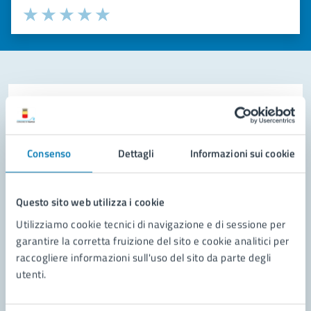
Valuta la chiarezza delle informazioni (da 1 a 5 stelle)
Seleziona il numero di stelle per valutare la chiarezza delle i
Valuta 1 stelle su 5
Valuta 2 stelle su 5
Valuta 3 stelle su 5
Valuta 4 stelle su 5
Valuta 5 stelle su 5
Contatta il comune
Leggi le domande frequenti
Consenso
Dettagli
Informazioni sui cookie
Richiedi assistenza
Prenota appuntamento
Questo sito web utilizza i cookie
Utilizziamo cookie tecnici di navigazione e di sessione per
Problemi in città
garantire la corretta fruizione del sito e cookie analitici per
raccogliere informazioni sull'uso del sito da parte degli
Segnala disservizio
utenti.