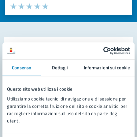
Valuta la chiarezza delle informazioni (da 1 a 5 stelle)
Seleziona il numero di stelle per valutare la chiarezza delle i
Valuta 1 stelle su 5
Valuta 2 stelle su 5
Valuta 3 stelle su 5
Valuta 4 stelle su 5
Valuta 5 stelle su 5
Contatta il comune
Leggi le domande frequenti
Consenso
Dettagli
Informazioni sui cookie
Richiedi assistenza
Prenota appuntamento
Questo sito web utilizza i cookie
Utilizziamo cookie tecnici di navigazione e di sessione per
Problemi in città
garantire la corretta fruizione del sito e cookie analitici per
raccogliere informazioni sull'uso del sito da parte degli
Segnala disservizio
utenti.