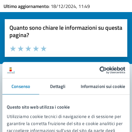
Ultimo aggiornamento:
18/12/2024, 11:49
Quanto sono chiare le informazioni su questa
pagina?
Valuta la chiarezza delle informazioni (da 1 a 5 stelle)
Seleziona il numero di stelle per valutare la chiarezza delle i
Valuta 1 stelle su 5
Valuta 2 stelle su 5
Valuta 3 stelle su 5
Valuta 4 stelle su 5
Valuta 5 stelle su 5
Consenso
Dettagli
Informazioni sui cookie
Contatta il comune
Leggi le domande frequenti
Questo sito web utilizza i cookie
Richiedi assistenza
Utilizziamo cookie tecnici di navigazione e di sessione per
garantire la corretta fruizione del sito e cookie analitici per
Prenota appuntamento
raccogliere informazioni sull'uso del sito da parte degli