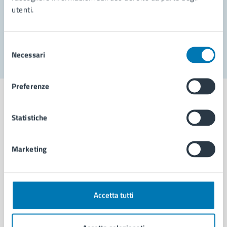
utenti.
Problemi in città
Segnala disservizio
Selezione
Necessari
del
consenso
Preferenze
Statistiche
Comune di Napoli
Marketing
AMMINISTRAZIONE
Aree amministrative
Organi di governo
Accetta tutti
Municipalità
Uffici