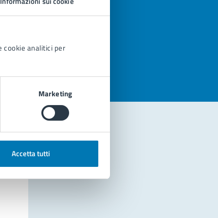
Informazioni sui cookie
azioni
 cookie analitici per
Marketing
Accetta tutti