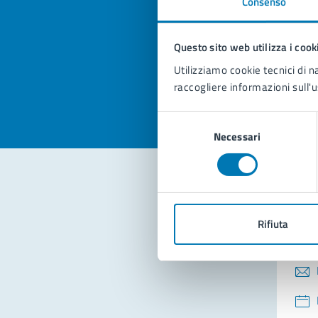
Consenso
Quan
pagi
Questo sito web utilizza i cook
Valuta la
Selezi
Utilizziamo cookie tecnici di n
Valuta 
Val
raccogliere informazioni sull'u
Selezione
Necessari
del
consenso
Con
Rifiuta