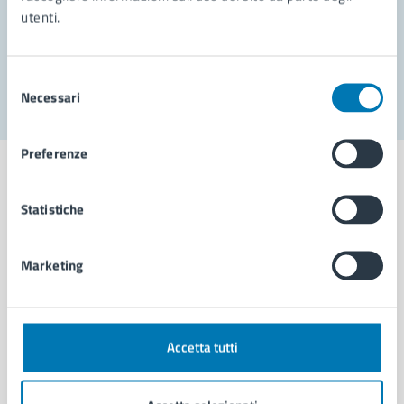
utenti.
Problemi in città
Segnala disservizio
Selezione
Necessari
del
consenso
Preferenze
Statistiche
Comune di Napoli
Marketing
AMMINISTRAZIONE
Aree amministrative
Organi di governo
Accetta tutti
Municipalità
Uffici