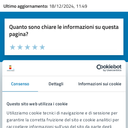
Ultimo aggiornamento:
18/12/2024, 11:49
Quanto sono chiare le informazioni su questa
pagina?
Valuta la chiarezza delle informazioni (da 1 a 5 stelle)
Seleziona il numero di stelle per valutare la chiarezza delle i
Valuta 1 stelle su 5
Valuta 2 stelle su 5
Valuta 3 stelle su 5
Valuta 4 stelle su 5
Valuta 5 stelle su 5
Consenso
Dettagli
Informazioni sui cookie
Contatta il comune
Leggi le domande frequenti
Questo sito web utilizza i cookie
Richiedi assistenza
Utilizziamo cookie tecnici di navigazione e di sessione per
garantire la corretta fruizione del sito e cookie analitici per
Prenota appuntamento
raccogliere informazioni sull'uso del sito da parte degli