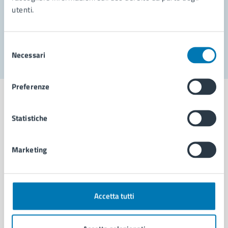
utenti.
Problemi in città
Segnala disservizio
Selezione
Necessari
del
consenso
Preferenze
Statistiche
Comune di Napoli
Marketing
AMMINISTRAZIONE
Aree amministrative
Organi di governo
Accetta tutti
Municipalità
Uffici