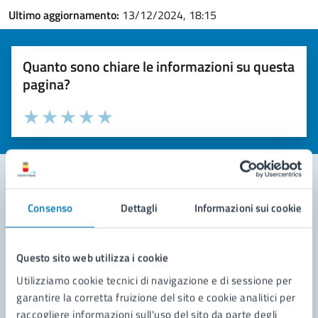
Ultimo aggiornamento:
13/12/2024, 18:15
Quanto sono chiare le informazioni su questa
pagina?
Valuta la chiarezza delle informazioni (da 1 a 5 stelle)
Seleziona il numero di stelle per valutare la chiarezza delle i
Valuta 1 stelle su 5
Valuta 2 stelle su 5
Valuta 3 stelle su 5
Valuta 4 stelle su 5
Valuta 5 stelle su 5
Consenso
Dettagli
Informazioni sui cookie
Contatta il comune
Leggi le domande frequenti
Questo sito web utilizza i cookie
Richiedi assistenza
Utilizziamo cookie tecnici di navigazione e di sessione per
garantire la corretta fruizione del sito e cookie analitici per
Prenota appuntamento
raccogliere informazioni sull'uso del sito da parte degli